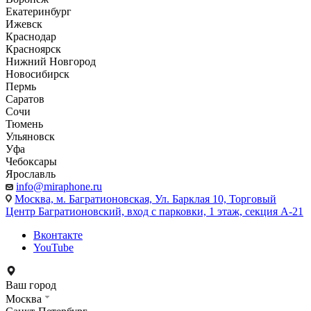
Екатеринбург
Ижевск
Краснодар
Красноярск
Нижний Новгород
Новосибирск
Пермь
Саратов
Сочи
Тюмень
Ульяновск
Уфа
Чебоксары
Ярославль
info@miraphone.ru
Москва,
м. Багратионовская, Ул. Барклая 10, Торговый
Центр Багратионовский, вход с парковки, 1 этаж, секция А-21
Вконтакте
YouTube
Ваш город
Москва