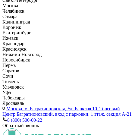
Санкт-Петербург
Москва
Челябинск
Самара
Калининград
Воронеж
Екатеринбург
Ижевск
Краснодар
Красноярск
Нижний Новгород
Новосибирск
Пермь
Саратов
Сочи
Тюмень
Ульяновск
Уфа
Чебоксары
Ярославль
Москва,
м. Багратионовская, Ул. Барклая 10, Торговый
Центр Багратионовский, вход с парковки, 1 этаж, секция А-21
8 (800) 500-00-22
Обратный звонок