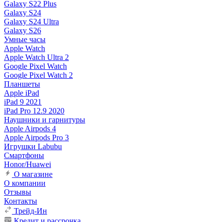
Galaxy S22 Plus
Galaxy S24
Galaxy S24 Ultra
Galaxy S26
Умные часы
Apple Watch
Apple Watch Ultra 2
Google Pixel Watch
Google Pixel Watch 2
Планшеты
Apple iPad
iPad 9 2021
iPad Pro 12.9 2020
Наушники и гарнитуры
Apple Airpods 4
Apple Airpods Pro 3
Игрушки Labubu
Смартфоны
Honor/Huawei
О магазине
О компании
Отзывы
Контакты
Трейд-Ин
Кредит и рассрочка