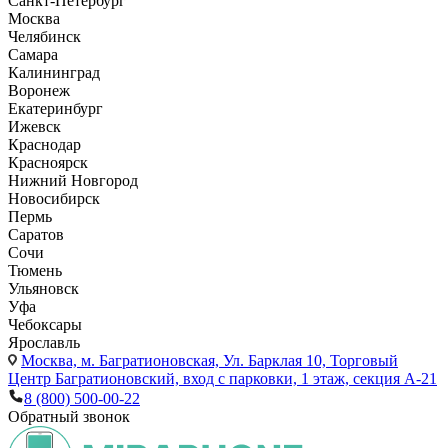
Санкт-Петербург
Москва
Челябинск
Самара
Калининград
Воронеж
Екатеринбург
Ижевск
Краснодар
Красноярск
Нижний Новгород
Новосибирск
Пермь
Саратов
Сочи
Тюмень
Ульяновск
Уфа
Чебоксары
Ярославль
Москва,
м. Багратионовская, Ул. Барклая 10, Торговый
Центр Багратионовский, вход с парковки, 1 этаж, секция А-21
8 (800) 500-00-22
Обратный звонок