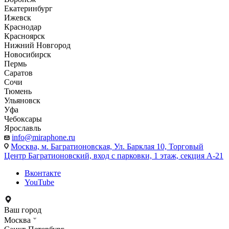
Екатеринбург
Ижевск
Краснодар
Красноярск
Нижний Новгород
Новосибирск
Пермь
Саратов
Сочи
Тюмень
Ульяновск
Уфа
Чебоксары
Ярославль
info@miraphone.ru
Москва,
м. Багратионовская, Ул. Барклая 10, Торговый
Центр Багратионовский, вход с парковки, 1 этаж, секция А-21
Вконтакте
YouTube
Ваш город
Москва