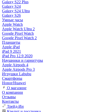
Galaxy S22 Plus
Galaxy S24
Galaxy S24 Ultra
Galaxy S26
Умные часы
Apple Watch
Apple Watch Ultra 2
Google Pixel Watch
Google Pixel Watch 2
Планшеты
Apple iPad
iPad 9 2021
iPad Pro 12.9 2020
Наушники и гарнитуры
Apple Airpods 4
Apple Airpods Pro 3
Игрушки Labubu
Смартфоны
Honor/Huawei
О магазине
О компании
Отзывы
Контакты
Трейд-Ин
Кредит и рассрочка