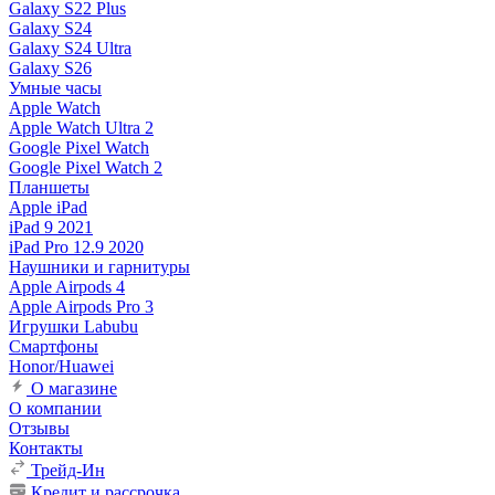
Galaxy S22 Plus
Galaxy S24
Galaxy S24 Ultra
Galaxy S26
Умные часы
Apple Watch
Apple Watch Ultra 2
Google Pixel Watch
Google Pixel Watch 2
Планшеты
Apple iPad
iPad 9 2021
iPad Pro 12.9 2020
Наушники и гарнитуры
Apple Airpods 4
Apple Airpods Pro 3
Игрушки Labubu
Смартфоны
Honor/Huawei
О магазине
О компании
Отзывы
Контакты
Трейд-Ин
Кредит и рассрочка