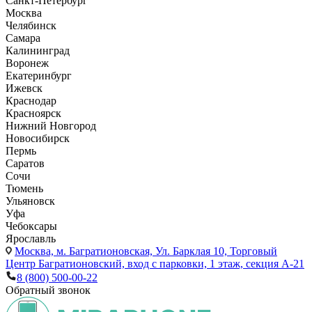
Санкт-Петербург
Москва
Челябинск
Самара
Калининград
Воронеж
Екатеринбург
Ижевск
Краснодар
Красноярск
Нижний Новгород
Новосибирск
Пермь
Саратов
Сочи
Тюмень
Ульяновск
Уфа
Чебоксары
Ярославль
Москва,
м. Багратионовская, Ул. Барклая 10, Торговый
Центр Багратионовский, вход с парковки, 1 этаж, секция А-21
8 (800) 500-00-22
Обратный звонок