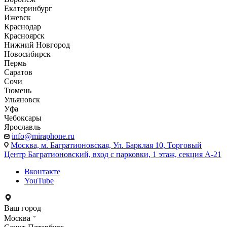
Екатеринбург
Ижевск
Краснодар
Красноярск
Нижний Новгород
Новосибирск
Пермь
Саратов
Сочи
Тюмень
Ульяновск
Уфа
Чебоксары
Ярославль
info@miraphone.ru
Москва,
м. Багратионовская, Ул. Барклая 10, Торговый
Центр Багратионовский, вход с парковки, 1 этаж, секция А-21
Вконтакте
YouTube
Ваш город
Москва