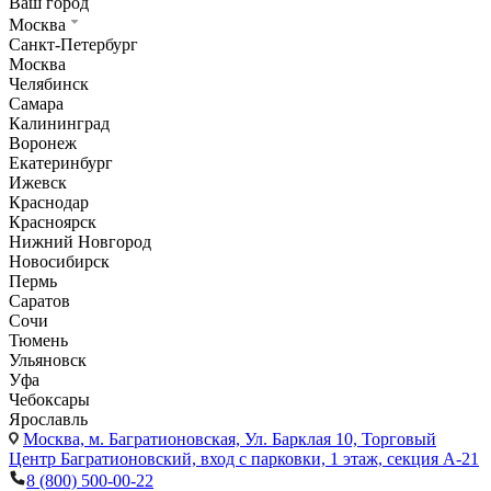
Ваш город
Москва
Санкт-Петербург
Москва
Челябинск
Самара
Калининград
Воронеж
Екатеринбург
Ижевск
Краснодар
Красноярск
Нижний Новгород
Новосибирск
Пермь
Саратов
Сочи
Тюмень
Ульяновск
Уфа
Чебоксары
Ярославль
Москва,
м. Багратионовская, Ул. Барклая 10, Торговый
Центр Багратионовский, вход с парковки, 1 этаж, секция А-21
8 (800) 500-00-22