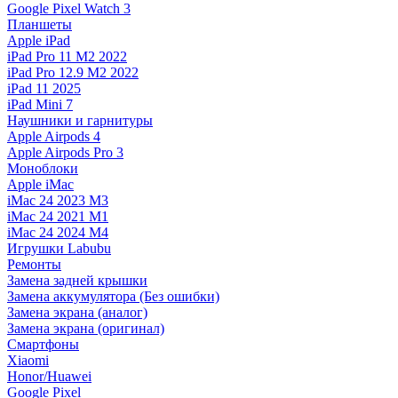
Google Pixel Watch 3
Планшеты
Apple iPad
iPad Pro 11 M2 2022
iPad Pro 12.9 M2 2022
iPad 11 2025
iPad Mini 7
Наушники и гарнитуры
Apple Airpods 4
Apple Airpods Pro 3
Моноблоки
Apple iMac
iMac 24 2023 M3
iMac 24 2021 M1
iMac 24 2024 M4
Игрушки Labubu
Ремонты
Замена задней крышки
Замена аккумулятора (Без ошибки)
Замена экрана (аналог)
Замена экрана (оригинал)
Смартфоны
Xiaomi
Honor/Huawei
Google Pixel