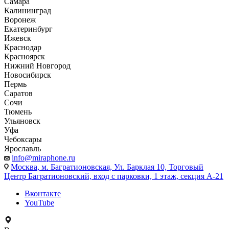
Самара
Калининград
Воронеж
Екатеринбург
Ижевск
Краснодар
Красноярск
Нижний Новгород
Новосибирск
Пермь
Саратов
Сочи
Тюмень
Ульяновск
Уфа
Чебоксары
Ярославль
info@miraphone.ru
Москва,
м. Багратионовская, Ул. Барклая 10, Торговый
Центр Багратионовский, вход с парковки, 1 этаж, секция А-21
Вконтакте
YouTube