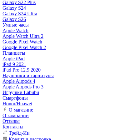
Galaxy S22 Plus
Galaxy S24
Galaxy S24 Ultra
Galaxy S26
Умные часы
Apple Watch
Apple Watch Ultra 2
Google Pixel Watch
Google Pixel Watch 2
Планшеты
Apple iPad
iPad 9 2021
iPad Pro 12.9 2020
Наушники и гарнитуры
Apple Airpods 4
Apple Airpods Pro 3
Игрушки Labubu
Смартфоны
Honor/Huawei
О магазине
О компании
Отзывы
Контакты
Трейд-Ин
Кредит и рассрочка