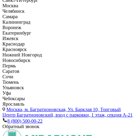
Санкт-Петербург
Москва
Челябинск
Самара
Калининград
Воронеж
Екатеринбург
Ижевск
Краснодар
Красноярск
Нижний Новгород
Новосибирск
Пермь
Саратов
Сочи
Тюмень
Ульяновск
Уфа
Чебоксары
Ярославль
Москва,
м. Багратионовская, Ул. Барклая 10, Торговый
Центр Багратионовский, вход с парковки, 1 этаж, секция А-21
8 (800) 500-00-22
Обратный звонок