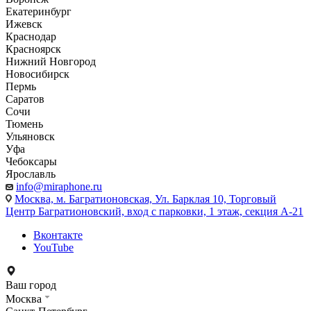
Екатеринбург
Ижевск
Краснодар
Красноярск
Нижний Новгород
Новосибирск
Пермь
Саратов
Сочи
Тюмень
Ульяновск
Уфа
Чебоксары
Ярославль
info@miraphone.ru
Москва,
м. Багратионовская, Ул. Барклая 10, Торговый
Центр Багратионовский, вход с парковки, 1 этаж, секция А-21
Вконтакте
YouTube
Ваш город
Москва