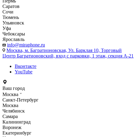
Пермь
Саратов
Сочи
Тюмень
Ульяновск
Уфа
Чебоксары
Ярославль
info@miraphone.ru
Москва,
м. Багратионовская, Ул. Барклая 10, Торговый
Центр Багратионовский, вход с парковки, 1 этаж, секция А-21
Вконтакте
YouTube
Ваш город
Москва
Санкт-Петербург
Москва
Челябинск
Самара
Калининград
Воронеж
Екатеринбург