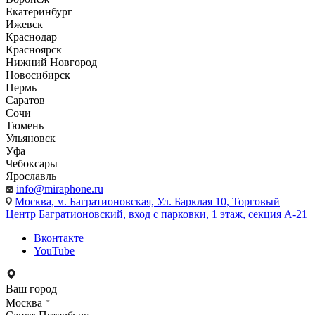
Екатеринбург
Ижевск
Краснодар
Красноярск
Нижний Новгород
Новосибирск
Пермь
Саратов
Сочи
Тюмень
Ульяновск
Уфа
Чебоксары
Ярославль
info@miraphone.ru
Москва,
м. Багратионовская, Ул. Барклая 10, Торговый
Центр Багратионовский, вход с парковки, 1 этаж, секция А-21
Вконтакте
YouTube
Ваш город
Москва