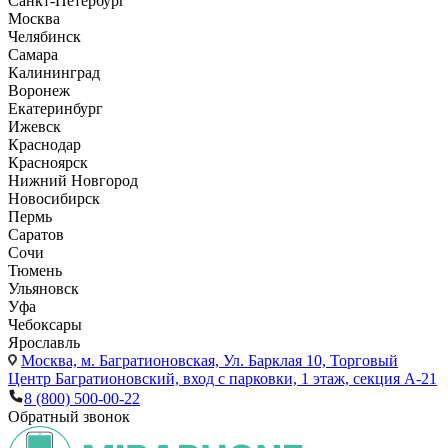
Санкт-Петербург
Москва
Челябинск
Самара
Калининград
Воронеж
Екатеринбург
Ижевск
Краснодар
Красноярск
Нижний Новгород
Новосибирск
Пермь
Саратов
Сочи
Тюмень
Ульяновск
Уфа
Чебоксары
Ярославль
Москва,
м. Багратионовская, Ул. Барклая 10, Торговый
Центр Багратионовский, вход с парковки, 1 этаж, секция А-21
8 (800) 500-00-22
Обратный звонок