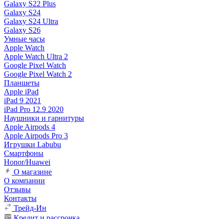
Galaxy S22 Plus
Galaxy S24
Galaxy S24 Ultra
Galaxy S26
Умные часы
Apple Watch
Apple Watch Ultra 2
Google Pixel Watch
Google Pixel Watch 2
Планшеты
Apple iPad
iPad 9 2021
iPad Pro 12.9 2020
Наушники и гарнитуры
Apple Airpods 4
Apple Airpods Pro 3
Игрушки Labubu
Смартфоны
Honor/Huawei
О магазине
О компании
Отзывы
Контакты
Трейд-Ин
Кредит и рассрочка