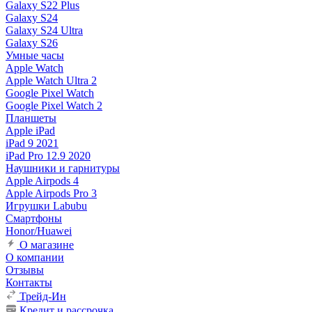
Galaxy S22 Plus
Galaxy S24
Galaxy S24 Ultra
Galaxy S26
Умные часы
Apple Watch
Apple Watch Ultra 2
Google Pixel Watch
Google Pixel Watch 2
Планшеты
Apple iPad
iPad 9 2021
iPad Pro 12.9 2020
Наушники и гарнитуры
Apple Airpods 4
Apple Airpods Pro 3
Игрушки Labubu
Смартфоны
Honor/Huawei
О магазине
О компании
Отзывы
Контакты
Трейд-Ин
Кредит и рассрочка