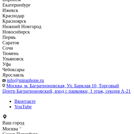
Екатеринбург
Ижевск
Краснодар
Красноярск
Нижний Новгород
Новосибирск
Пермь
Саратов
Сочи
Тюмень
Ульяновск
Уфа
Чебоксары
Ярославль
info@miraphone.ru
Москва,
м. Багратионовская, Ул. Барклая 10, Торговый
Центр Багратионовский, вход с парковки, 1 этаж, секция А-21
Вконтакте
YouTube
Ваш город
Москва