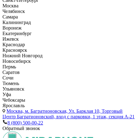
Санкт-Петербург
Москва
Челябинск
Самара
Калининград
Воронеж
Екатеринбург
Ижевск
Краснодар
Красноярск
Нижний Новгород
Новосибирск
Пермь
Саратов
Сочи
Тюмень
Ульяновск
Уфа
Чебоксары
Ярославль
Москва,
м. Багратионовская, Ул. Барклая 10, Торговый
Центр Багратионовский, вход с парковки, 1 этаж, секция А-21
8 (800) 500-00-22
Обратный звонок