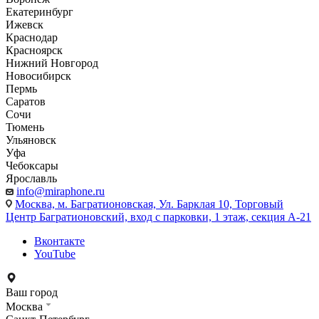
Екатеринбург
Ижевск
Краснодар
Красноярск
Нижний Новгород
Новосибирск
Пермь
Саратов
Сочи
Тюмень
Ульяновск
Уфа
Чебоксары
Ярославль
info@miraphone.ru
Москва,
м. Багратионовская, Ул. Барклая 10, Торговый
Центр Багратионовский, вход с парковки, 1 этаж, секция А-21
Вконтакте
YouTube
Ваш город
Москва