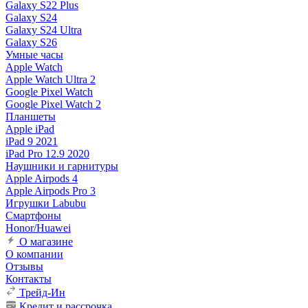
Galaxy S22 Plus
Galaxy S24
Galaxy S24 Ultra
Galaxy S26
Умные часы
Apple Watch
Apple Watch Ultra 2
Google Pixel Watch
Google Pixel Watch 2
Планшеты
Apple iPad
iPad 9 2021
iPad Pro 12.9 2020
Наушники и гарнитуры
Apple Airpods 4
Apple Airpods Pro 3
Игрушки Labubu
Смартфоны
Honor/Huawei
О магазине
О компании
Отзывы
Контакты
Трейд-Ин
Кредит и рассрочка