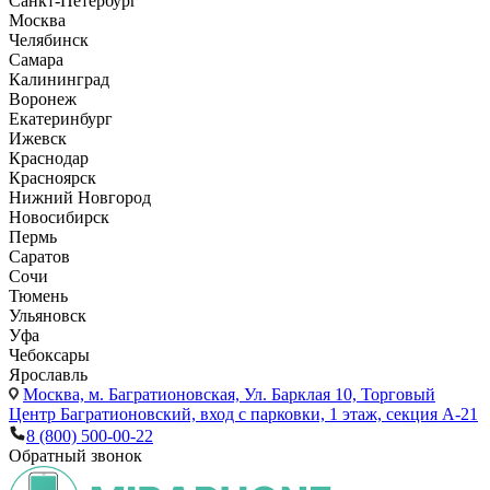
Санкт-Петербург
Москва
Челябинск
Самара
Калининград
Воронеж
Екатеринбург
Ижевск
Краснодар
Красноярск
Нижний Новгород
Новосибирск
Пермь
Саратов
Сочи
Тюмень
Ульяновск
Уфа
Чебоксары
Ярославль
Москва,
м. Багратионовская, Ул. Барклая 10, Торговый
Центр Багратионовский, вход с парковки, 1 этаж, секция А-21
8 (800) 500-00-22
Обратный звонок