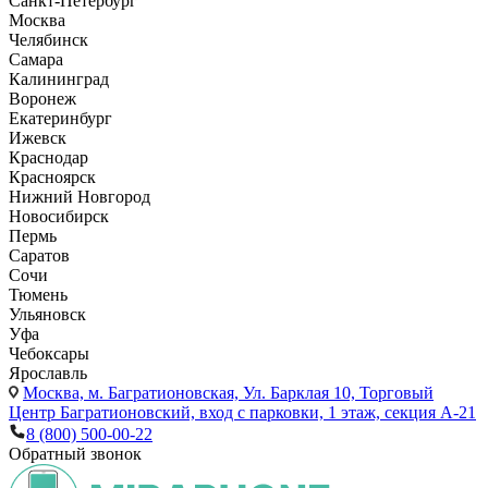
Санкт-Петербург
Москва
Челябинск
Самара
Калининград
Воронеж
Екатеринбург
Ижевск
Краснодар
Красноярск
Нижний Новгород
Новосибирск
Пермь
Саратов
Сочи
Тюмень
Ульяновск
Уфа
Чебоксары
Ярославль
Москва,
м. Багратионовская, Ул. Барклая 10, Торговый
Центр Багратионовский, вход с парковки, 1 этаж, секция А-21
8 (800) 500-00-22
Обратный звонок