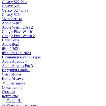
Galaxy S22 Plus
Galaxy S24
Galaxy S24 Ultra
Galaxy S26
Умные часы
Apple Watch
Apple Watch Ultra 2
Google Pixel Watch
Google Pixel Watch 2
Планшеты
Apple iPad
iPad 9 2021
iPad Pro 12.9 2020
Наушники и гарнитуры
Apple Airpods 4
Apple Airpods Pro 3
Игрушки Labubu
Смартфоны
Honor/Huawei
О магазине
О компании
Отзывы
Контакты
Трейд-Ин
Кредит и рассрочка