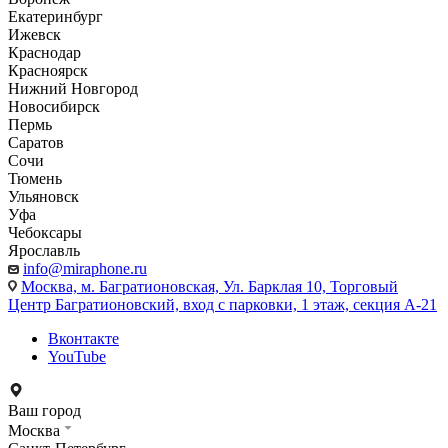
Екатеринбург
Ижевск
Краснодар
Красноярск
Нижний Новгород
Новосибирск
Пермь
Саратов
Сочи
Тюмень
Ульяновск
Уфа
Чебоксары
Ярославль
info@miraphone.ru
Москва,
м. Багратионовская, Ул. Барклая 10, Торговый
Центр Багратионовский, вход с парковки, 1 этаж, секция А-21
Вконтакте
YouTube
Ваш город
Москва