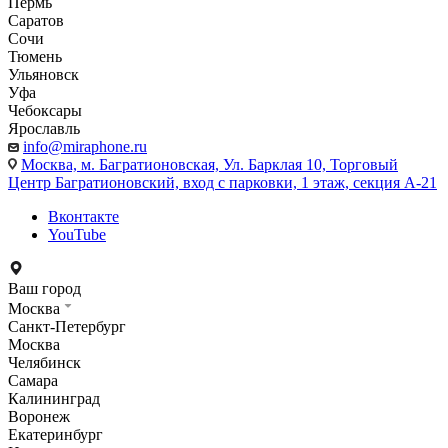
Пермь
Саратов
Сочи
Тюмень
Ульяновск
Уфа
Чебоксары
Ярославль
info@miraphone.ru
Москва,
м. Багратионовская, Ул. Барклая 10, Торговый
Центр Багратионовский, вход с парковки, 1 этаж, секция А-21
Вконтакте
YouTube
Ваш город
Москва
Санкт-Петербург
Москва
Челябинск
Самара
Калининград
Воронеж
Екатеринбург