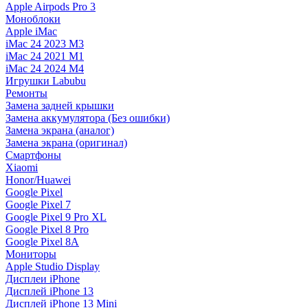
Apple Airpods Pro 3
Моноблоки
Apple iMac
iMac 24 2023 M3
iMac 24 2021 M1
iMac 24 2024 M4
Игрушки Labubu
Ремонты
Замена задней крышки
Замена аккумулятора (Без ошибки)
Замена экрана (аналог)
Замена экрана (оригинал)
Смартфоны
Xiaomi
Honor/Huawei
Google Pixel
Google Pixel 7
Google Pixel 9 Pro XL
Google Pixel 8 Pro
Google Pixel 8A
Мониторы
Apple Studio Display
Дисплеи iPhone
Дисплей iPhone 13
Дисплей iPhone 13 Mini