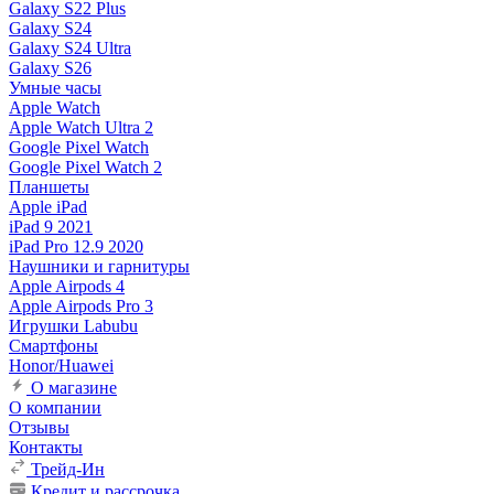
Galaxy S22 Plus
Galaxy S24
Galaxy S24 Ultra
Galaxy S26
Умные часы
Apple Watch
Apple Watch Ultra 2
Google Pixel Watch
Google Pixel Watch 2
Планшеты
Apple iPad
iPad 9 2021
iPad Pro 12.9 2020
Наушники и гарнитуры
Apple Airpods 4
Apple Airpods Pro 3
Игрушки Labubu
Смартфоны
Honor/Huawei
О магазине
О компании
Отзывы
Контакты
Трейд-Ин
Кредит и рассрочка