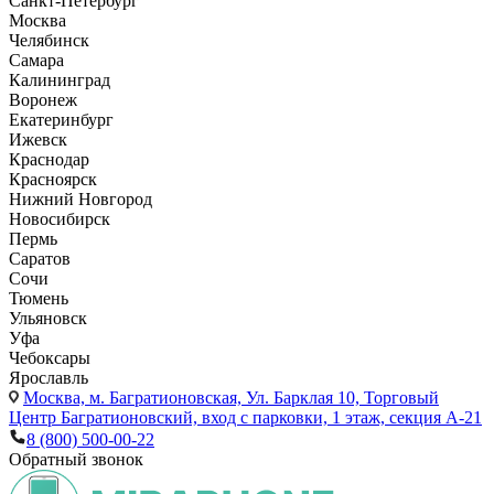
Санкт-Петербург
Москва
Челябинск
Самара
Калининград
Воронеж
Екатеринбург
Ижевск
Краснодар
Красноярск
Нижний Новгород
Новосибирск
Пермь
Саратов
Сочи
Тюмень
Ульяновск
Уфа
Чебоксары
Ярославль
Москва,
м. Багратионовская, Ул. Барклая 10, Торговый
Центр Багратионовский, вход с парковки, 1 этаж, секция А-21
8 (800) 500-00-22
Обратный звонок