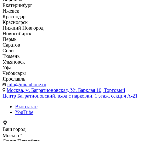
Екатеринбург
Ижевск
Краснодар
Красноярск
Нижний Новгород
Новосибирск
Пермь
Саратов
Сочи
Тюмень
Ульяновск
Уфа
Чебоксары
Ярославль
info@miraphone.ru
Москва,
м. Багратионовская, Ул. Барклая 10, Торговый
Центр Багратионовский, вход с парковки, 1 этаж, секция А-21
Вконтакте
YouTube
Ваш город
Москва