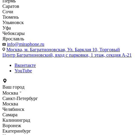
Пермь
Саратов
Сочи
Тюмень
Ульяновск
Уфа
Чебоксары
Ярославль
info@miraphone.ru
Москва,
м. Багратионовская, Ул. Барклая 10, Торговый
Центр Багратионовский, вход с парковки, 1 этаж, секция А-21
Вконтакте
YouTube
Ваш город
Москва
Санкт-Петербург
Москва
Челябинск
Самара
Калининград
Воронеж
Екатеринбург