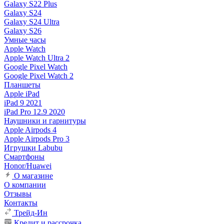
Galaxy S22 Plus
Galaxy S24
Galaxy S24 Ultra
Galaxy S26
Умные часы
Apple Watch
Apple Watch Ultra 2
Google Pixel Watch
Google Pixel Watch 2
Планшеты
Apple iPad
iPad 9 2021
iPad Pro 12.9 2020
Наушники и гарнитуры
Apple Airpods 4
Apple Airpods Pro 3
Игрушки Labubu
Смартфоны
Honor/Huawei
О магазине
О компании
Отзывы
Контакты
Трейд-Ин
Кредит и рассрочка