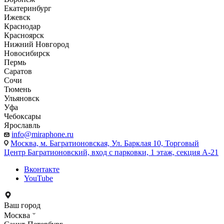
Екатеринбург
Ижевск
Краснодар
Красноярск
Нижний Новгород
Новосибирск
Пермь
Саратов
Сочи
Тюмень
Ульяновск
Уфа
Чебоксары
Ярославль
info@miraphone.ru
Москва,
м. Багратионовская, Ул. Барклая 10, Торговый
Центр Багратионовский, вход с парковки, 1 этаж, секция А-21
Вконтакте
YouTube
Ваш город
Москва