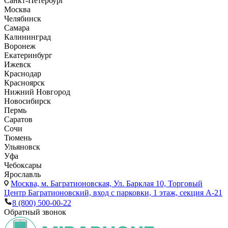
Санкт-Петербург
Москва
Челябинск
Самара
Калининград
Воронеж
Екатеринбург
Ижевск
Краснодар
Красноярск
Нижний Новгород
Новосибирск
Пермь
Саратов
Сочи
Тюмень
Ульяновск
Уфа
Чебоксары
Ярославль
Москва,
м. Багратионовская, Ул. Барклая 10, Торговый
Центр Багратионовский, вход с парковки, 1 этаж, секция А-21
8 (800) 500-00-22
Обратный звонок