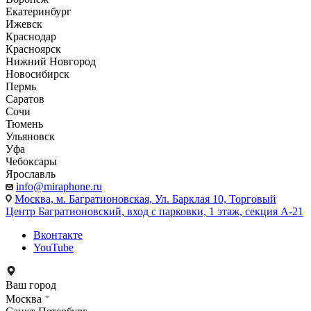
Екатеринбург
Ижевск
Краснодар
Красноярск
Нижний Новгород
Новосибирск
Пермь
Саратов
Сочи
Тюмень
Ульяновск
Уфа
Чебоксары
Ярославль
info@miraphone.ru
Москва,
м. Багратионовская, Ул. Барклая 10, Торговый
Центр Багратионовский, вход с парковки, 1 этаж, секция А-21
Вконтакте
YouTube
Ваш город
Москва