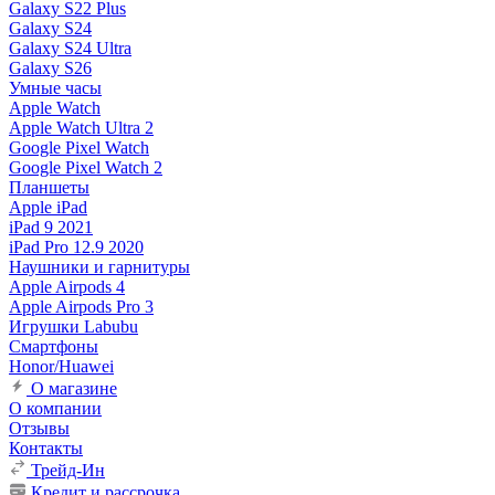
Galaxy S22 Plus
Galaxy S24
Galaxy S24 Ultra
Galaxy S26
Умные часы
Apple Watch
Apple Watch Ultra 2
Google Pixel Watch
Google Pixel Watch 2
Планшеты
Apple iPad
iPad 9 2021
iPad Pro 12.9 2020
Наушники и гарнитуры
Apple Airpods 4
Apple Airpods Pro 3
Игрушки Labubu
Смартфоны
Honor/Huawei
О магазине
О компании
Отзывы
Контакты
Трейд-Ин
Кредит и рассрочка