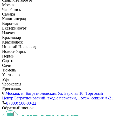
Санкт-Петербург
Москва
Челябинск
Самара
Калининград
Воронеж
Екатеринбург
Ижевск
Краснодар
Красноярск
Нижний Новгород
Новосибирск
Пермь
Саратов
Сочи
Тюмень
Ульяновск
Уфа
Чебоксары
Ярославль
Москва,
м. Багратионовская, Ул. Барклая 10, Торговый
Центр Багратионовский, вход с парковки, 1 этаж, секция А-21
8 (800) 500-00-22
Обратный звонок