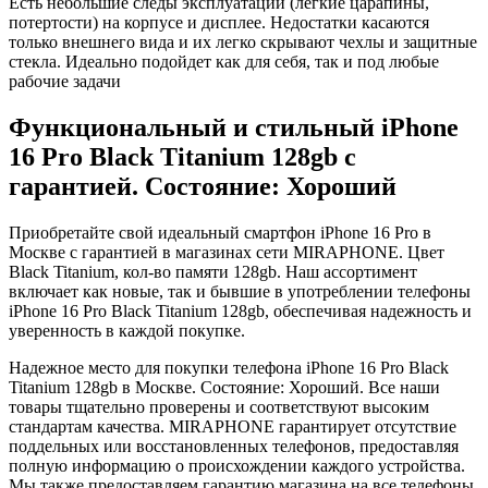
Есть небольшие следы эксплуатации (легкие царапины,
потертости) на корпусе и дисплее. Недостатки касаются
только внешнего вида и их легко скрывают чехлы и защитные
стекла. Идеально подойдет как для себя, так и под любые
рабочие задачи
Функциональный и стильный iPhone
16 Pro
Black Titanium
128gb
с
гарантией. Состояние: Хороший
Приобретайте свой идеальный смартфон iPhone 16 Pro в
Москве с гарантией в магазинах сети MIRAPHONE. Цвет
Black Titanium
, кол-во памяти
128gb
. Наш ассортимент
включает как новые, так и бывшие в употреблении телефоны
iPhone 16 Pro
Black Titanium
128gb
, обеспечивая надежность и
уверенность в каждой покупке.
Надежное место для покупки телефона iPhone 16 Pro
Black
Titanium
128gb
в Москве. Состояние: Хороший. Все наши
товары тщательно проверены и соответствуют высоким
стандартам качества. MIRAPHONE гарантирует отсутствие
поддельных или восстановленных телефонов, предоставляя
полную информацию о происхождении каждого устройства.
Мы также предоставляем гарантию магазина на все телефоны