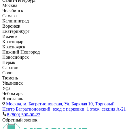
Санкт-Петербург
Москва
Челябинск
Самара
Калининград
Воронеж
Екатеринбург
Ижевск
Краснодар
Красноярск
Нижний Новгород
Новосибирск
Пермь
Саратов
Сочи
Тюмень
Ульяновск
Уфа
Чебоксары
Ярославль
Москва,
м. Багратионовская, Ул. Барклая 10, Торговый
Центр Багратионовский, вход с парковки, 1 этаж, секция А-21
8 (800) 500-00-22
Обратный звонок