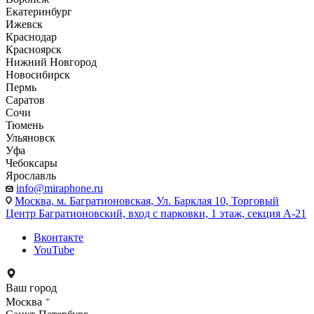
Екатеринбург
Ижевск
Краснодар
Красноярск
Нижний Новгород
Новосибирск
Пермь
Саратов
Сочи
Тюмень
Ульяновск
Уфа
Чебоксары
Ярославль
info@miraphone.ru
Москва,
м. Багратионовская, Ул. Барклая 10, Торговый
Центр Багратионовский, вход с парковки, 1 этаж, секция А-21
Вконтакте
YouTube
Ваш город
Москва