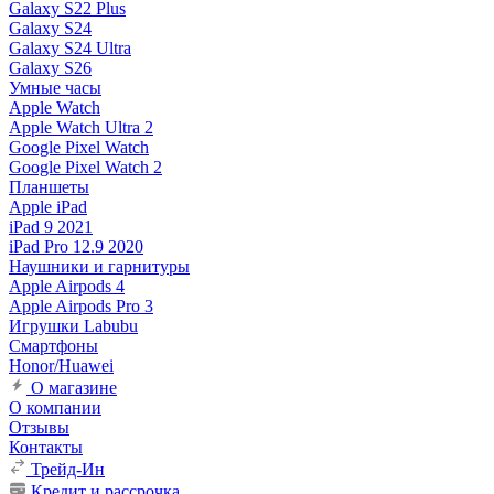
Galaxy S22 Plus
Galaxy S24
Galaxy S24 Ultra
Galaxy S26
Умные часы
Apple Watch
Apple Watch Ultra 2
Google Pixel Watch
Google Pixel Watch 2
Планшеты
Apple iPad
iPad 9 2021
iPad Pro 12.9 2020
Наушники и гарнитуры
Apple Airpods 4
Apple Airpods Pro 3
Игрушки Labubu
Смартфоны
Honor/Huawei
О магазине
О компании
Отзывы
Контакты
Трейд-Ин
Кредит и рассрочка