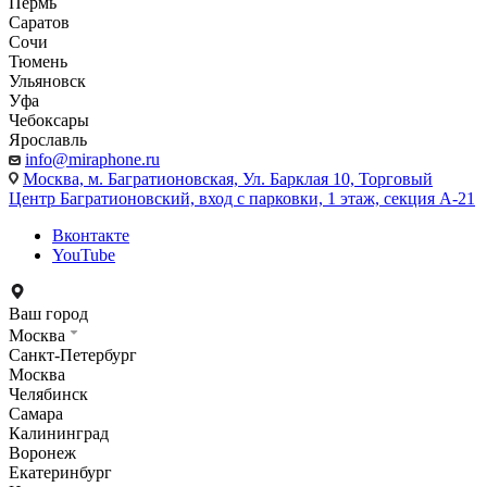
Пермь
Саратов
Сочи
Тюмень
Ульяновск
Уфа
Чебоксары
Ярославль
info@miraphone.ru
Москва,
м. Багратионовская, Ул. Барклая 10, Торговый
Центр Багратионовский, вход с парковки, 1 этаж, секция А-21
Вконтакте
YouTube
Ваш город
Москва
Санкт-Петербург
Москва
Челябинск
Самара
Калининград
Воронеж
Екатеринбург