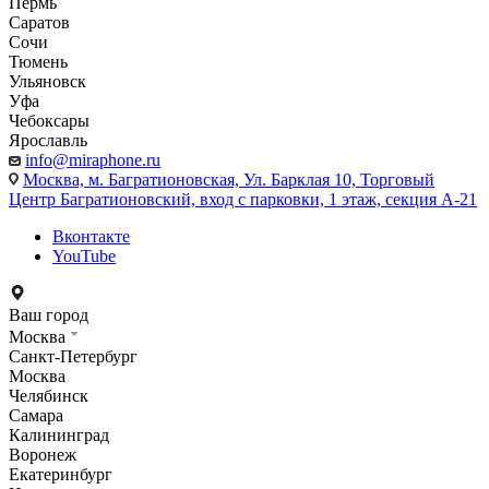
Пермь
Саратов
Сочи
Тюмень
Ульяновск
Уфа
Чебоксары
Ярославль
info@miraphone.ru
Москва,
м. Багратионовская, Ул. Барклая 10, Торговый
Центр Багратионовский, вход с парковки, 1 этаж, секция А-21
Вконтакте
YouTube
Ваш город
Москва
Санкт-Петербург
Москва
Челябинск
Самара
Калининград
Воронеж
Екатеринбург