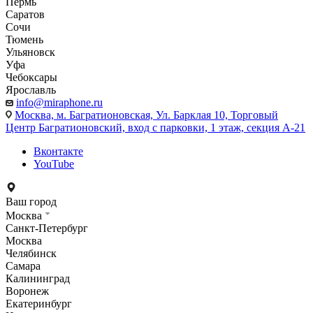
Пермь
Саратов
Сочи
Тюмень
Ульяновск
Уфа
Чебоксары
Ярославль
info@miraphone.ru
Москва,
м. Багратионовская, Ул. Барклая 10, Торговый
Центр Багратионовский, вход с парковки, 1 этаж, секция А-21
Вконтакте
YouTube
Ваш город
Москва
Санкт-Петербург
Москва
Челябинск
Самара
Калининград
Воронеж
Екатеринбург