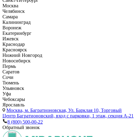
Санкт-Петербург
Москва
Челябинск
Самара
Калининград
Воронеж
Екатеринбург
Ижевск
Краснодар
Красноярск
Нижний Новгород
Новосибирск
Пермь
Саратов
Сочи
Тюмень
Ульяновск
Уфа
Чебоксары
Ярославль
Москва,
м. Багратионовская, Ул. Барклая 10, Торговый
Центр Багратионовский, вход с парковки, 1 этаж, секция А-21
8 (800) 500-00-22
Обратный звонок