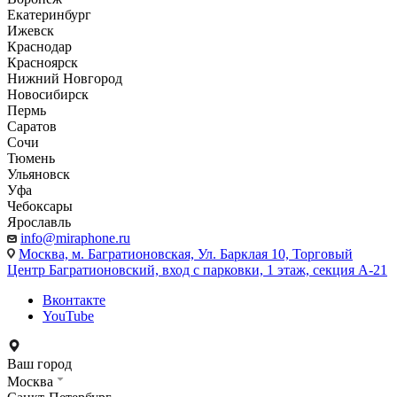
Екатеринбург
Ижевск
Краснодар
Красноярск
Нижний Новгород
Новосибирск
Пермь
Саратов
Сочи
Тюмень
Ульяновск
Уфа
Чебоксары
Ярославль
info@miraphone.ru
Москва,
м. Багратионовская, Ул. Барклая 10, Торговый
Центр Багратионовский, вход с парковки, 1 этаж, секция А-21
Вконтакте
YouTube
Ваш город
Москва